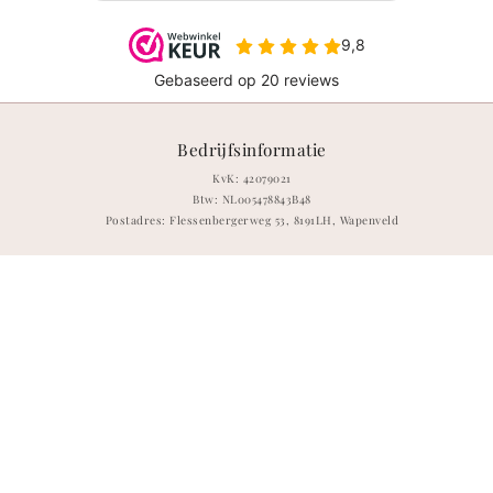
Bedrijfsinformatie
KvK: 42079021
Btw: NL005478843B48
Postadres: Flessenbergerweg 53, 8191LH, Wapenveld
Meta
Instagram
TikTok
Privacybeleid
Terugbetalingsbeleid
© 2026,
Studio Joliva