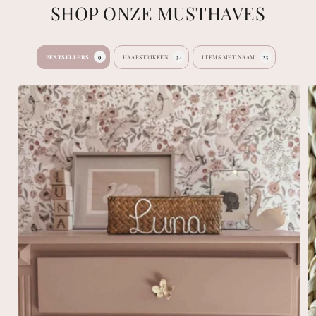
SHOP ONZE MUSTHAVES
BESTSELLERS
9
HAARSTRIKKEN
34
ITEMS MET NAAM
25