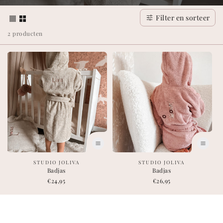
l
Filter en sorteer
l
2 producten
e
c
t
i
e
:
leverancier:
leverancier:
STUDIO JOLIVA
STUDIO JOLIVA
Badjas
Badjas
Normale
€24,95
Normale
€26,95
prijs
prijs