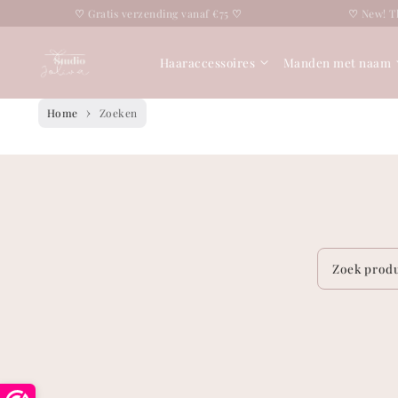
Overslaan naar
♡
Gratis verzending vanaf €75
♡
♡
New! Th
tekst
Haaraccessoires
Manden met naam
Home
Zoeken
Zoek prod