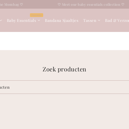
e Mombag
♡
♡
Meet our baby essentials collection
♡
Baby Essentials
Bandana Sjaaltjes
Tassen
Bad & Verzo
Zoek producten
ucten