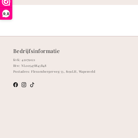
9,8
Bedrijfsinformatie
KvK: 42079021
Btw: NL005478843B48
Postadres: Flessenbergerweg 53, 8191LH, Wapenveld
Meta
Instagram
TikTok