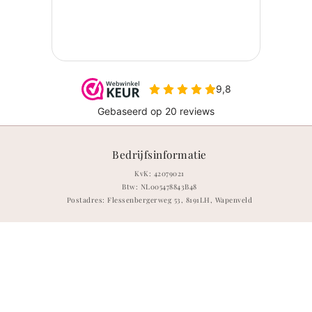
Bedrijfsinformatie
KvK: 42079021
Btw: NL005478843B48
Postadres: Flessenbergerweg 53, 8191LH, Wapenveld
Meta
Instagram
TikTok