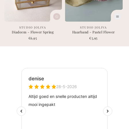
leverancier:
leverancier:
STUDIO JOLIVA
STUDIO JOLIVA
Diadeem - Flower Spring
Haarband - Pastel Flower
Normale
€6,95
Normale
€5,95
prijs
prijs