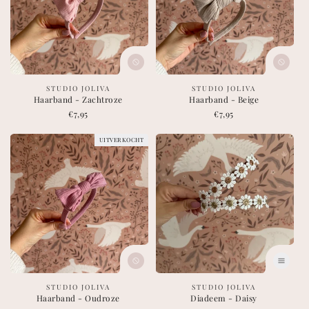
leverancier:
leverancier:
STUDIO JOLIVA
STUDIO JOLIVA
Haarband - Zachtroze
Haarband - Beige
Normale
€7,95
Normale
€7,95
prijs
prijs
UITVERKOCHT
leverancier:
leverancier:
STUDIO JOLIVA
STUDIO JOLIVA
Haarband - Oudroze
Diadeem - Daisy