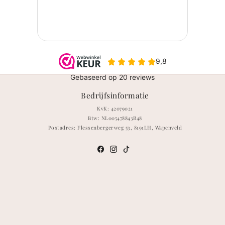
Bedrijfsinformatie
KvK: 42079021
Btw: NL005478843B48
Postadres: Flessenbergerweg 53, 8191LH, Wapenveld
Meta
Instagram
TikTok