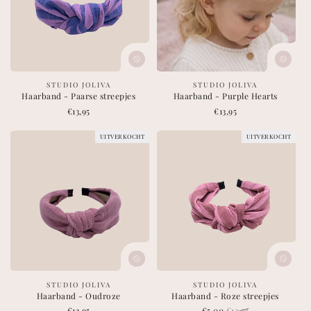
leverancier:
leverancier:
STUDIO JOLIVA
STUDIO JOLIVA
Haarband - Paarse streepjes
Haarband - Purple Hearts
Normale
€13,95
Normale
€13,95
prijs
prijs
UITVERKOCHT
UITVERKOCHT
leverancier:
leverancier:
STUDIO JOLIVA
STUDIO JOLIVA
Haarband - Oudroze
Haarband - Roze streepjes
Normale
€13,95
Korting
€5,00
Normale
€13,95