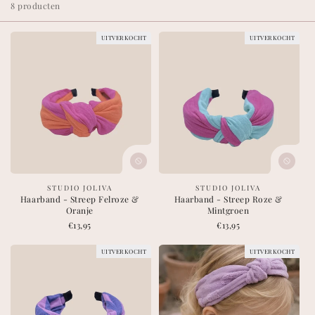
8 producten
e
UITVERKOCHT
UITVERKOCHT
c
t
i
e
:
leverancier:
leverancier:
STUDIO JOLIVA
STUDIO JOLIVA
Haarband - Streep Felroze &
Haarband - Streep Roze &
Oranje
Mintgroen
Normale
€13,95
Normale
€13,95
prijs
prijs
UITVERKOCHT
UITVERKOCHT