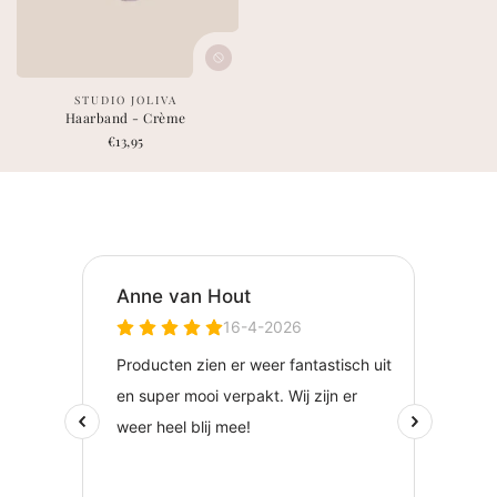
leverancier:
STUDIO JOLIVA
Haarband - Crème
Normale
€13,95
prijs