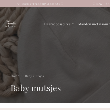
Overslaan naar
♡
Gratis verzending vanaf €75
♡
♡
New! The Momb
tekst
Haaraccessoires
Manden met naam
Home
Baby mutsjes
C
Baby mutsjes
o
l