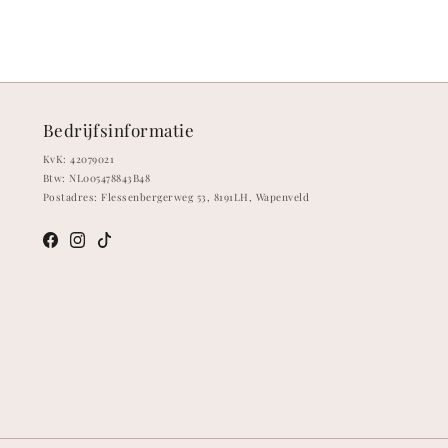
Bedrijfsinformatie
KvK: 42079021
Btw: NL005478843B48
Postadres: Flessenbergerweg 53, 8191LH, Wapenveld
Meta
Instagram
TikTok