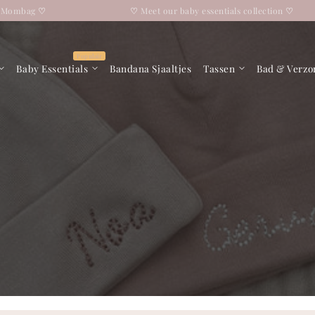
ag
♡
♡
Meet our baby essentials collection
♡
Baby Essentials
Bandana Sjaaltjes
Tassen
Bad & Verzo