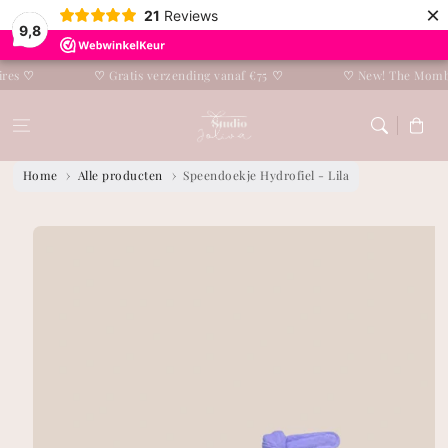
Overslaan naar
×
21
Reviews
tekst
9,8
♡
♡
Gratis verzending vanaf €75
♡
♡
New! The Mombag
Winkelwage
Home
Alle producten
Speendoekje Hydrofiel - Lila
Overslaan naar
productinformatie