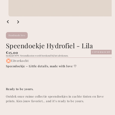
Handmade love
Speendoekje Hydrofiel - Lila
Normale
€15,00
UITVERKOCHT
Inclusief BTW.
Verzendkosten wordt berekend bij het afrekenen.
prijs
Uitverkocht
Speendoekje – Little details, made with love ♡
Ready to be yours.
Ontdek onze ruime collectie speendoekjes in zachte tinten en lieve
prints.
Kies jouw favoriet… and it’s ready to be yours.