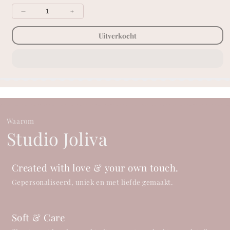
Verklein
Vergroot
hoeveelheid
hoeveelheid
voor
voor
Uitverkocht
Speendoekje
Speendoekje
Hydrofiel
Hydrofiel
-
-
Lila
Lila
Waarom
Studio Joliva
Created with love & your own touch.
Gepersonaliseerd, uniek en met liefde gemaakt.
Soft & Care