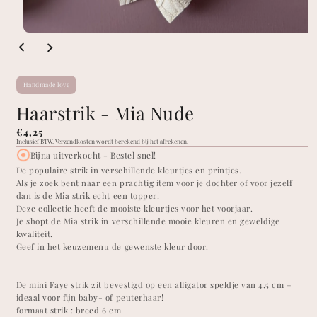
Handmade love
Haarstrik - Mia Nude
Normale
€4,25
Inclusief BTW.
Verzendkosten wordt berekend bij het afrekenen.
prijs
Bijna uitverkocht - Bestel snel!
De populaire strik in verschillende kleurtjes en printjes.
Als je zoek bent naar een prachtig item voor je dochter of voor jezelf
dan is de Mia strik echt een topper!
Deze collectie heeft de mooiste kleurtjes voor het voorjaar.
Je shopt de Mia strik in verschillende mooie kleuren en geweldige
kwaliteit.
Geef in het keuzemenu de gewenste kleur door.
De mini Faye strik zit bevestigd op een alligator speldje van 4,5 cm –
ideaal voor fijn baby- of peuterhaar!
formaat strik : breed 6 cm