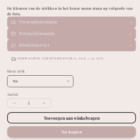
De kleuren van de strikken in het keuze menu staan op volgorde van
de foto.
Verzendinformatie
Retourinformatie
Klantenservice
VERWACHTE VERZENDDATUM:
11 AUG
14 AUG
Kleur strik
Aantal
Verklein
Vergroot
hoeveelheid
hoeveelheid
voor
voor
Toevoegen aan winkelwagen
Haarstrik
Haarstrik
-
-
Nu kopen
Mia
Mia
Nude
Nude