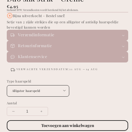
Normale
€4,95
Inclusief BTW.
Verzendkosten wordt berekend bij het afrekenen.
prijs
Bijna uitverkocht - Bestel snel!
Setje van 2 zijde strikjes die op een alligator of antislip haarspeldje
bevestigd kunnen worden
Verzendinformatie
Retourinformatie
Klantenservice
VERWACHTE VERZENDDATUM:
11 AUG
14 AUG
Type haarspeld
Aantal
Verklein
Vergroot
hoeveelheid
hoeveelheid
voor
voor
Toevoegen aan winkelwagen
Duo
Duo