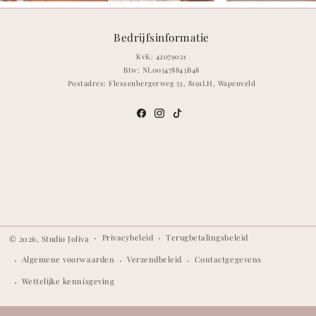
Bedrijfsinformatie
KvK: 42079021
Btw: NL005478843B48
Postadres: Flessenbergerweg 53, 8191LH, Wapenveld
Meta
Instagram
TikTok
Privacybeleid
Terugbetalingsbeleid
© 2026,
Studio Joliva
Algemene voorwaarden
Verzendbeleid
Contactgegevens
Wettelijke kennisgeving