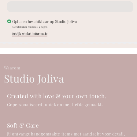
silk
silk
strik
strik
-
-
Crème
Crème
Ophalen beschikbaar op
Studio Joliva
Meestal klaar binnen 2-4 dagen
Bekijk winkel informatie
Waarom
Studio Joliva
Created with love & your own touch.
Gepersonaliseerd, uniek en met liefde gemaakt.
Soft & Care
Jij ontvangt handgemaakte items met aandacht voor detail,