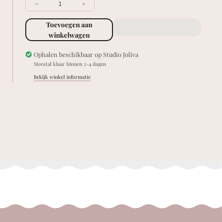
Verklein
Vergroot
hoeveelheid
hoeveelheid
Toevoegen aan
voor
voor
Trio
Trio
winkelwagen
silk
silk
strik
strik
Ophalen beschikbaar op
Studio Joliva
-
-
Meestal klaar binnen 2-4 dagen
Soft
Soft
Bekijk winkel informatie
Pastels
Pastels