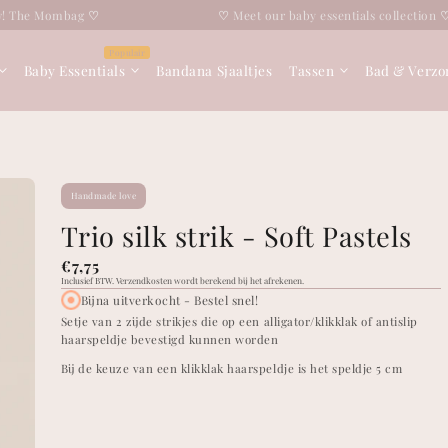
g
♡
♡
Meet our baby essentials collection
♡
Baby Essentials
Bandana Sjaaltjes
Tassen
Bad & Verzo
Handmade love
Trio silk strik - Soft Pastels
Normale
€7,75
Inclusief BTW.
Verzendkosten wordt berekend bij het afrekenen.
prijs
Bijna uitverkocht - Bestel snel!
Setje van 2 zijde strikjes die op een alligator/klikklak of antislip
haarspeldje bevestigd kunnen worden
Bij de keuze van een klikklak haarspeldje is het speldje 5 cm