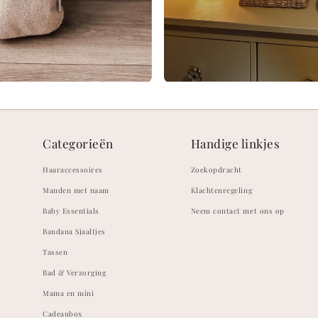
Categorieën
Handige linkjes
Haaraccessoires
Zoekopdracht
Manden met naam
Klachtenregeling
Baby Essentials
Neem contact met ons op
Bandana Sjaaltjes
Tassen
Bad & Verzorging
Mama en mini
Cadeaubox