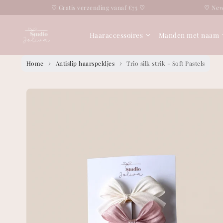
Overslaan naar
♡
Gratis verzending vanaf €75
♡
♡
New! The Momba
tekst
Haaraccessoires
Manden met naam
Home
Antislip haarspeldjes
Trio silk strik - Soft Pastels
Overslaan naar
productinformatie