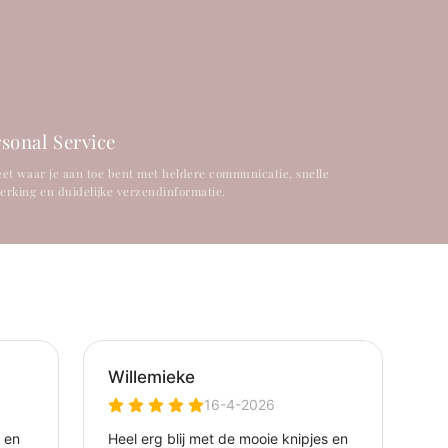
sonal Service
weet waar je aan toe bent met heldere communicatie, snelle
erking en duidelijke verzendinformatie.