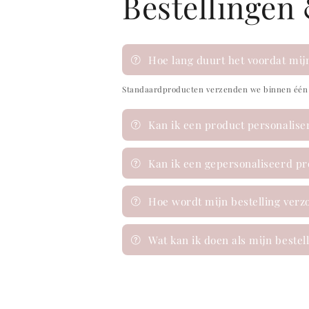
Bestellingen
Hoe lang duurt het voordat mij
Standaardproducten verzenden we binnen één t
Kan ik een product personalis
Kan ik een gepersonaliseerd p
Hoe wordt mijn bestelling ver
Wat kan ik doen als mijn beste