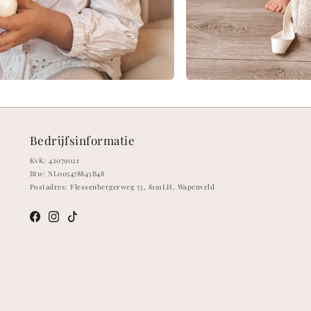
Bedrijfsinformatie
KvK: 42079021
Btw: NL005478843B48
Postadres: Flessenbergerweg 53, 8191LH, Wapenveld
Meta
Instagram
TikTok