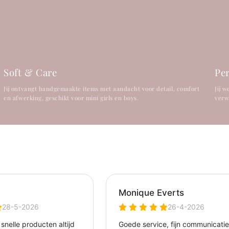
Soft & Care
Per
Jij ontvangt handgemaakte items met aandacht voor detail, comfort
Jij 
en afwerking, geschikt voor mini girls en boys.
verw