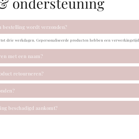
 & ondersteuning
n bestelling wordt verzonden?
ot drie werkdagen. Gepersonaliseerde producten hebben een verwerkingstijd 
eren met een naam?
roduct retourneren?
zonden?
lling beschadigd aankomt?